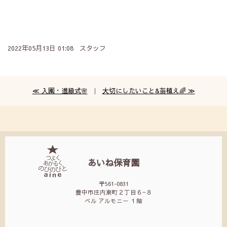
2022年05月13日 01:08 スタッフ
≪ 入園・進級式🌸
｜
大切にしたいこと&苗植え🌈 ≫
あいね保育園
〒561-0831
豊中市庄内東町２丁目６−８
ベル アルモニー １階