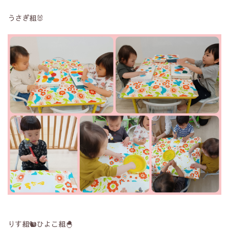
うさぎ組🐰
りす組🐿️ひよこ組🐣