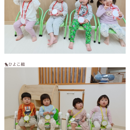
🐤ひよこ組