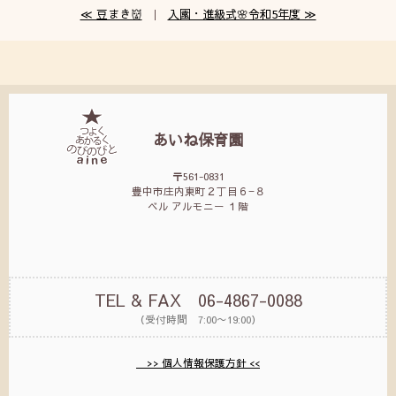
≪ 豆まき👹
｜
入園・進級式🌸令和5年度 ≫
あいね保育園
〒561-0831
豊中市庄内東町２丁目６−８
ベル アルモニー １階
TEL & FAX 06-4867-0088
（受付時間 7:00〜19:00）
>> 個人情報保護方針 <<