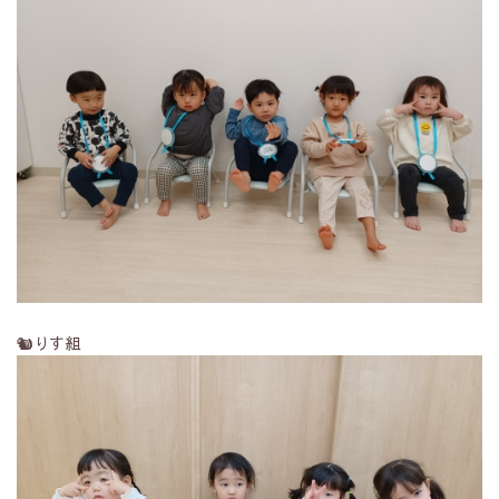
🐿️りす組